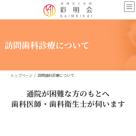
コ
ナ
ン
ビ
テ
ゲ
ン
ー
ツ
シ
へ
ョ
ス
ン
訪問歯科診療について
キ
に
ッ
移
プ
動
トップページ
訪問歯科診療について
通院が困難な方のもとへ
歯科医師・歯科衛生士が伺います